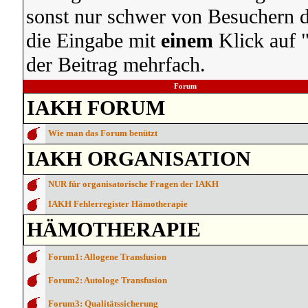
sonst nur schwer von Besuchern d
die Eingabe mit
einem
Klick auf "
der Beitrag mehrfach.
Forum
IAKH FORUM
Wie man das Forum benützt
IAKH ORGANISATION
NUR für organisatorische Fragen der IAKH
IAKH Fehlerregister Hämotherapie
HÄMOTHERAPIE
Forum1: Allogene Transfusion
Forum2: Autologe Transfusion
Forum3: Qualitätssicherung