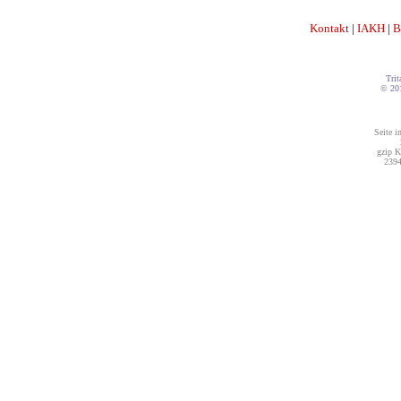
Kontakt
|
IAKH
|
B
Trit
© 20
Seite i
gzip K
2394