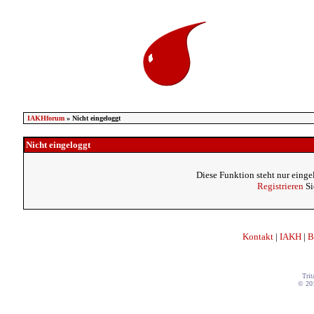
IAKHforum
» Nicht eingeloggt
Nicht eingeloggt
Diese Funktion steht nur einge
Registrieren
Si
Kontakt
|
IAKH
|
B
Trit
© 20