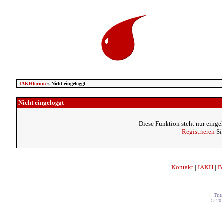
IAKHforum
» Nicht eingeloggt
Nicht eingeloggt
Diese Funktion steht nur einge
Registrieren
Si
Kontakt
|
IAKH
|
B
Trit
© 20