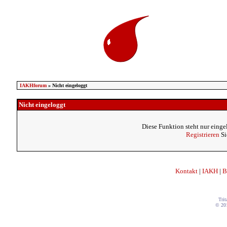
IAKHforum
» Nicht eingeloggt
Nicht eingeloggt
Diese Funktion steht nur einge
Registrieren
Si
Kontakt
|
IAKH
|
B
Trit
© 20