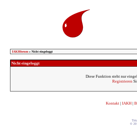
IAKHforum
» Nicht eingeloggt
Nicht eingeloggt
Diese Funktion steht nur einge
Registrieren
Si
Kontakt
|
IAKH
|
B
Trit
© 20