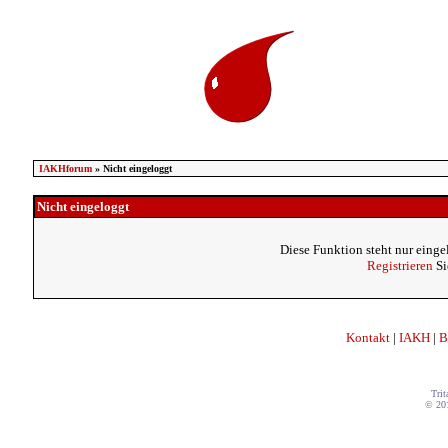
IAKHforum
» Nicht eingeloggt
Nicht eingeloggt
Diese Funktion steht nur einge
Registrieren
Si
Kontakt
|
IAKH
|
B
Trit
© 20