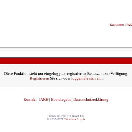
Registrieren
|
FAQ
Diese Funktion steht nur eingeloggten, registrierten Benutzern zur Verfügung.
Registrieren
Sie sich oder
loggen Sie sich ein
.
Kontakt
|
IAKH
|
Boardregeln
|
Datenschutzerklärung
Tritanium Bulletin Board 1.8
© 2010–2021
Tritanium Scripts