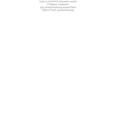
Seite in 0,044416 Sekunden erstellt
8 Dateien verarbeitet
gzip Komprimierung ausgeschaltet
2069,10 KiB Speichernutzung