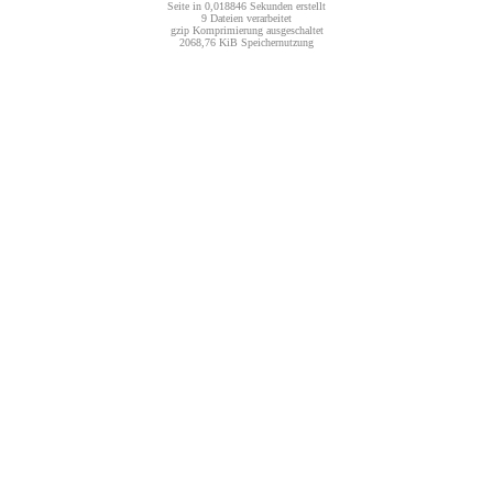
Seite in 0,018846 Sekunden erstellt
9 Dateien verarbeitet
gzip Komprimierung ausgeschaltet
2068,76 KiB Speichernutzung