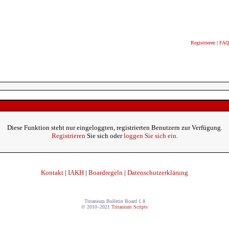
Registrieren
|
FAQ
Diese Funktion steht nur eingeloggten, registrierten Benutzern zur Verfügung.
Registrieren
Sie sich oder
loggen Sie sich ein
.
Kontakt
|
IAKH
|
Boardregeln
|
Datenschutzerklärung
Tritanium Bulletin Board 1.8
© 2010–2021
Tritanium Scripts