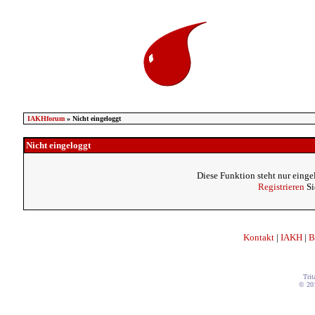
IAKHforum
» Nicht eingeloggt
Nicht eingeloggt
Diese Funktion steht nur einge
Registrieren
Si
Kontakt
|
IAKH
|
B
Trit
© 20