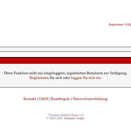
Registrieren
|
FAQ
Diese Funktion steht nur eingeloggten, registrierten Benutzern zur Verfügung.
Registrieren
Sie sich oder
loggen Sie sich ein
.
Kontakt
|
IAKH
|
Boardregeln
|
Datenschutzerklärung
Tritanium Bulletin Board 1.8
© 2010–2021
Tritanium Scripts