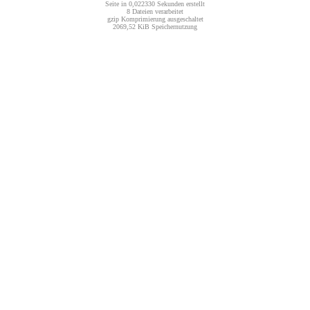
Seite in 0,022330 Sekunden erstellt
8 Dateien verarbeitet
gzip Komprimierung ausgeschaltet
2069,52 KiB Speichernutzung