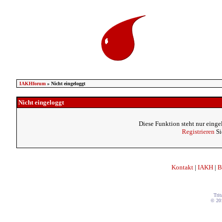
IAKHforum
» Nicht eingeloggt
Nicht eingeloggt
Diese Funktion steht nur einge
Registrieren
Si
Kontakt
|
IAKH
|
B
Trit
© 20