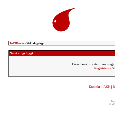
IAKHforum
» Nicht eingeloggt
Nicht eingeloggt
Diese Funktion steht nur einge
Registrieren
Si
Kontakt
|
IAKH
|
B
Trit
© 20