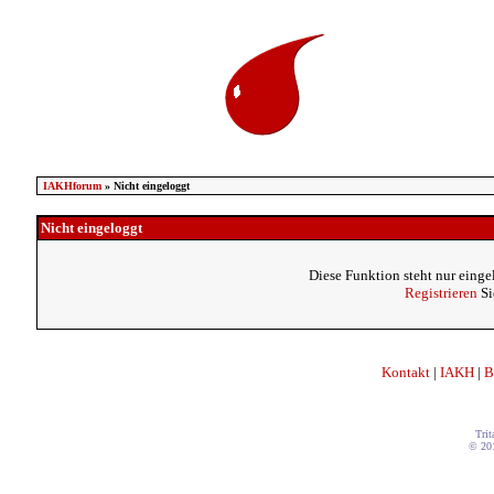
IAKHforum
» Nicht eingeloggt
Nicht eingeloggt
Diese Funktion steht nur einge
Registrieren
Si
Kontakt
|
IAKH
|
B
Trit
© 20