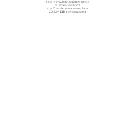
Seite in 0,023920 Sekunden erstellt
9 Dateien verarbeitet
gzip Komprimierung ausgeschaltet
2069,07 KiB Speichernutzung