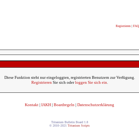
Registrieren
|
FAQ
Diese Funktion steht nur eingeloggten, registrierten Benutzern zur Verfügung.
Registrieren
Sie sich oder
loggen Sie sich ein
.
Kontakt
|
IAKH
|
Boardregeln
|
Datenschutzerklärung
Tritanium Bulletin Board 1.8
© 2010–2021
Tritanium Scripts