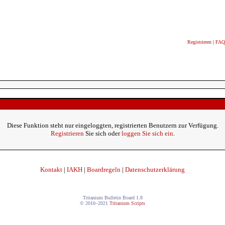
Registrieren
|
FAQ
Diese Funktion steht nur eingeloggten, registrierten Benutzern zur Verfügung.
Registrieren
Sie sich oder
loggen Sie sich ein
.
Kontakt
|
IAKH
|
Boardregeln
|
Datenschutzerklärung
Tritanium Bulletin Board 1.8
© 2010–2021
Tritanium Scripts