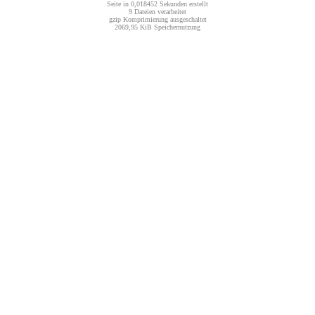
Seite in 0,018452 Sekunden erstellt
9 Dateien verarbeitet
gzip Komprimierung ausgeschaltet
2069,95 KiB Speichernutzung