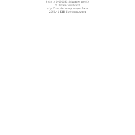
Seite in 0,050033 Sekunden erstellt
9 Dateien verarbeitet
gzip Komprimierung ausgeschaltet
2069,41 KiB Speichernutzung