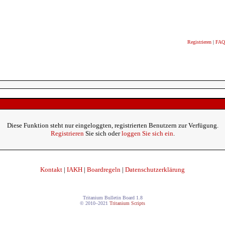
Registrieren
|
FAQ
Diese Funktion steht nur eingeloggten, registrierten Benutzern zur Verfügung.
Registrieren
Sie sich oder
loggen Sie sich ein
.
Kontakt
|
IAKH
|
Boardregeln
|
Datenschutzerklärung
Tritanium Bulletin Board 1.8
© 2010–2021
Tritanium Scripts