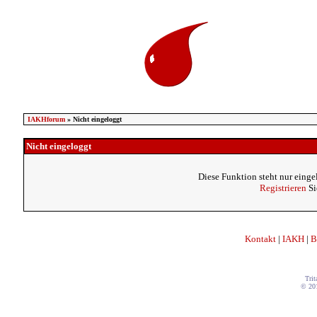
IAKHforum
» Nicht eingeloggt
Nicht eingeloggt
Diese Funktion steht nur einge
Registrieren
Si
Kontakt
|
IAKH
|
B
Trit
© 20