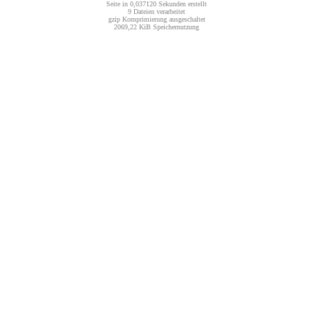
Seite in 0,037120 Sekunden erstellt
9 Dateien verarbeitet
gzip Komprimierung ausgeschaltet
2069,22 KiB Speichernutzung