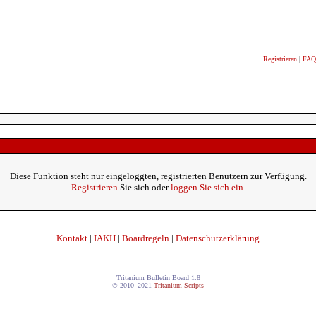
Registrieren
|
FAQ
Diese Funktion steht nur eingeloggten, registrierten Benutzern zur Verfügung.
Registrieren
Sie sich oder
loggen Sie sich ein
.
Kontakt
|
IAKH
|
Boardregeln
|
Datenschutzerklärung
Tritanium Bulletin Board 1.8
© 2010–2021
Tritanium Scripts