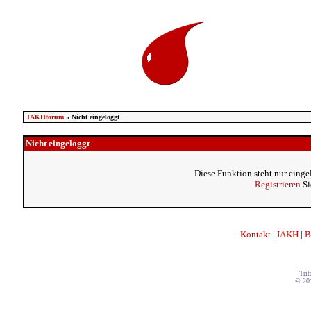
IAKHforum
» Nicht eingeloggt
Nicht eingeloggt
Diese Funktion steht nur einge
Registrieren
Si
Kontakt
|
IAKH
|
B
Trit
© 20