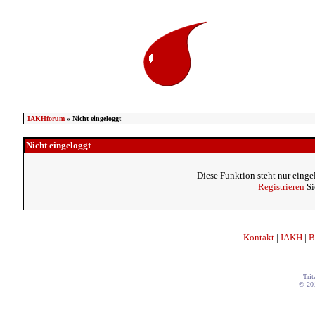
IAKHforum
» Nicht eingeloggt
Nicht eingeloggt
Diese Funktion steht nur einge
Registrieren
Si
Kontakt
|
IAKH
|
B
Trit
© 20