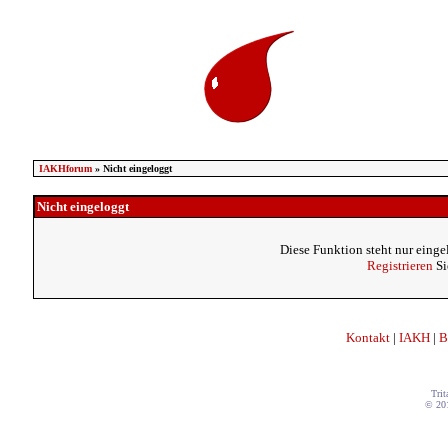
IAKHforum
» Nicht eingeloggt
Nicht eingeloggt
Diese Funktion steht nur einge
Registrieren
Si
Kontakt
|
IAKH
|
B
Trit
© 20