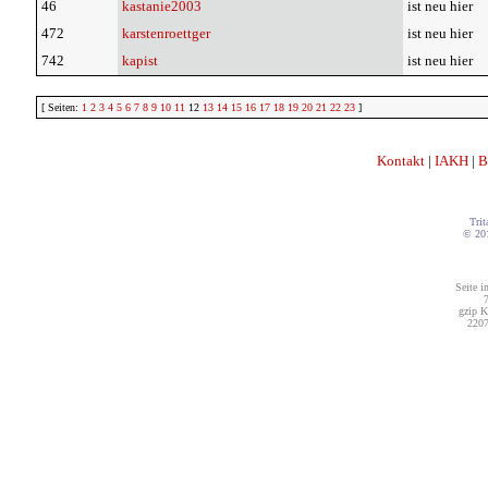
46
kastanie2003
ist neu hier
472
karstenroettger
ist neu hier
742
kapist
ist neu hier
[ Seiten:
1
2
3
4
5
6
7
8
9
10
11
12
13
14
15
16
17
18
19
20
21
22
23
]
Kontakt
|
IAKH
|
B
Trit
© 20
Seite i
7
gzip K
2207