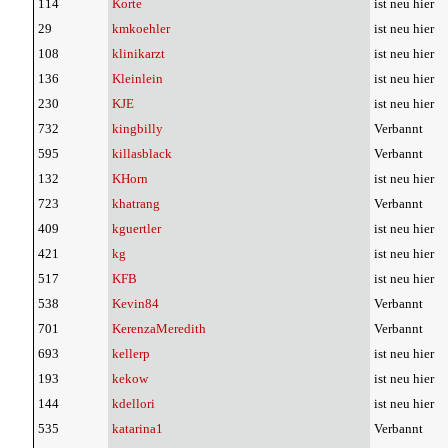
114
Korte
ist neu hier
29
kmkoehler
ist neu hier
108
klinikarzt
ist neu hier
136
Kleinlein
ist neu hier
230
KJE
ist neu hier
732
kingbilly
Verbannt
595
killasblack
Verbannt
132
KHorn
ist neu hier
723
khatrang
Verbannt
409
kguertler
ist neu hier
421
kg
ist neu hier
517
KFB
ist neu hier
538
Kevin84
Verbannt
701
KerenzaMeredith
Verbannt
693
kellerp
ist neu hier
193
kekow
ist neu hier
144
kdellori
ist neu hier
535
katarina1
Verbannt