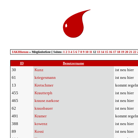
IAKHforum
» Mitgliederliste [ Seiten:
1
2
3
4
5
6
7
8
9
10
11
12
13
14
15
16
17
18
19
20
21
22
ID
Benutzername
30
Kunz
ist neu hier
61
kriegesmann
ist neu hier
13
Kretschmer
kommt regelm
455
Krautterph
ist neu hier
465
krause.narkose
ist neu hier
62
krausbauer
ist neu hier
491
Kramer
kommt regelm
388
kowenz
ist neu hier
89
Kossi
ist neu hier