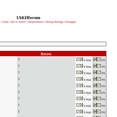
IAKHforum
|
Suche
|
Wer ist online?
|
Mitgliederliste
|
Heutige Beiträge
|
Einloggen
Beiträge
1
E-Mail
PN
1
E-Mail
PN
1
E-Mail
PN
1
E-Mail
PN
1
E-Mail
PN
1
E-Mail
PN
1
E-Mail
PN
1
E-Mail
PN
1
E-Mail
PN