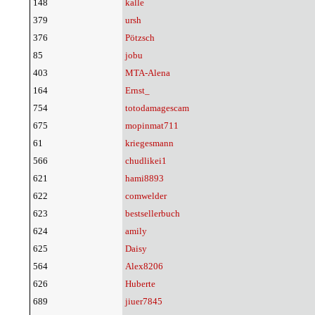
148
kalle
379
ursh
376
Pötzsch
85
jobu
403
MTA-Alena
164
Ernst_
754
totodamagescam
675
mopinmat711
61
kriegesmann
566
chudlikei1
621
hami8893
622
comwelder
623
bestsellerbuch
624
amily
625
Daisy
564
Alex8206
626
Huberte
689
jiuer7845