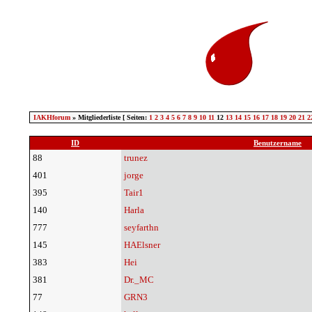
IAKHforum
» Mitgliederliste [ Seiten:
1
2
3
4
5
6
7
8
9
10
11
12
13
14
15
16
17
18
19
20
21
2
ID
Benutzername
88
trunez
401
jorge
395
Tair1
140
Harla
777
seyfarthn
145
HAElsner
383
Hei
381
Dr._MC
77
GRN3