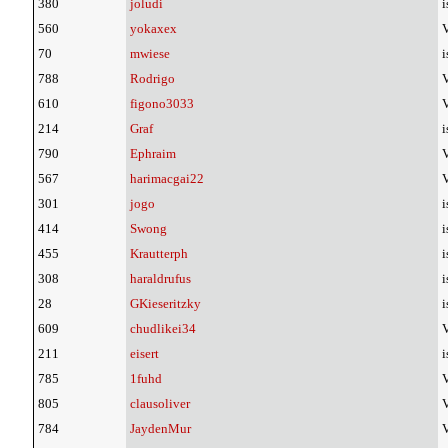
380
joludi
i
560
yokaxex
V
70
mwiese
i
788
Rodrigo
V
610
figono3033
V
214
Graf
i
790
Ephraim
V
567
harimacgai22
V
301
jogo
i
414
Swong
i
455
Krautterph
i
308
haraldrufus
i
28
GKieseritzky
i
609
chudlikei34
V
211
eisert
i
785
1fuhd
V
805
clausoliver
V
784
JaydenMur
V