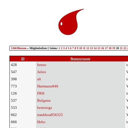
IAKHforum
» Mitgliederliste [ Seiten:
1
2
3
4
5
6
7
8
9
10
11
12
13
14
15
16
17
18
19
20
21
22
ID
Benutzername
428
bruno
i
547
Julies
V
398
ali
i
773
Hartmann846
V
126
FRH
i
537
Bulgaria
V
533
bestswigs
V
662
trankhoa856325
V
666
Hebo
i