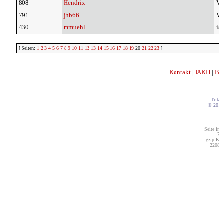
808
Hendrix
V
791
jhb66
V
430
mmuehl
i
[ Seiten:
1
2
3
4
5
6
7
8
9
10
11
12
13
14
15
16
17
18
19
20
21
22
23
]
Kontakt
|
IAKH
|
B
Trit
© 20
Seite i
7
gzip K
2208