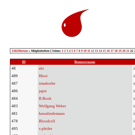
IAKHforum
» Mitgliederliste [ Seiten:
1
2
3
4
5
6
7
8
9
10
11
12
13
14
15
16
17
18
19
20
21
22
ID
Benutzername
48
alo
i
489
Hüwi
i
487
irmabothe
i
486
japsi
i
484
B.Book
i
483
Wolfgang Weber
i
481
hawalindemann
i
478
Bloodcell
i
495
v.pfeifer
i