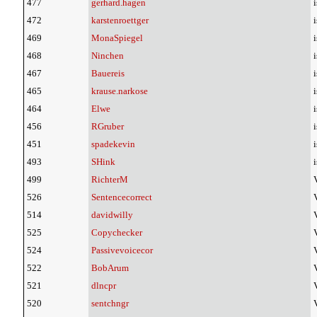
477
gerhard.hagen
i
472
karstenroettger
i
469
MonaSpiegel
i
468
Ninchen
i
467
Bauereis
i
465
krause.narkose
i
464
Elwe
i
456
RGruber
i
451
spadekevin
i
493
SHink
i
499
RichterM
526
Sentencecorrect
514
davidwilly
525
Copychecker
524
Passivevoicecor
522
BobArum
521
dlncpr
520
sentchngr