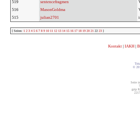
519
sentencefragmen
516
MasonGoldma
515
julian2701
i
[ Seiten:
1
2
3
4
5
6
7
8
9
10
11
12
13
14
15
16
17
18
19
20
21
22
23
]
Kontakt
|
IAKH
|
B
Trit
© 20
Seite i
7
gzip K
2217