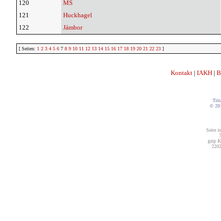
120
MS
121
Huckhagel
122
Jámbor
[ Seiten:
1
2
3
4
5
6
7
8
9
10
11
12
13
14
15
16
17
18
19
20
21
22
23
]
Kontakt
|
IAKH
|
B
Trit
© 20
Seite i
7
gzip K
2202