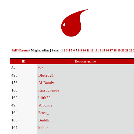
IAKHforum
» Mitgliederliste [ Seiten:
1
2
3
4
5
6
7
8
9
10
11
12
13
14
15
16
17
18
19
20
21
22
ID
Benutzername
84
rkb
498
Blut2021
156
Al-Bandy
160
Ratsuchende
162
lilith22
49
VoSchoe
164
Ernst_
166
Buddhin
167
hubert