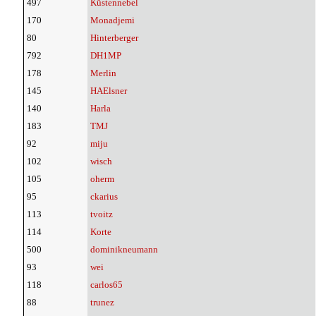
497
Küstennebel
170
Monadjemi
80
Hinterberger
792
DH1MP
178
Merlin
145
HAElsner
140
Harla
183
TMJ
92
miju
102
wisch
105
oherm
95
ckarius
113
tvoitz
114
Korte
500
dominikneumann
93
wei
118
carlos65
88
trunez