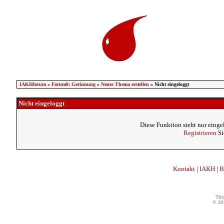
IAKHforum
»
Forum8: Gerinnung
»
Neues Thema erstellen
» Nicht eingeloggt
Nicht eingeloggt
Diese Funktion steht nur einge
Registrieren
Si
Kontakt
|
IAKH
|
B
Trit
© 20