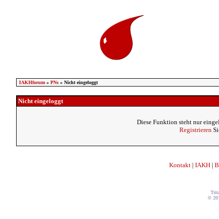
IAKHforum
»
PNs
» Nicht eingeloggt
Nicht eingeloggt
Diese Funktion steht nur einge
Registrieren
Si
Kontakt
|
IAKH
|
B
Trit
© 20