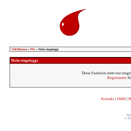
IAKHforum
»
PNs
» Nicht eingeloggt
Nicht eingeloggt
Diese Funktion steht nur einge
Registrieren
Si
Kontakt
|
IAKH
|
B
Trit
© 20