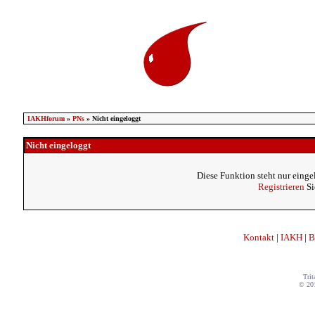
IAKHforum
»
PNs
» Nicht eingeloggt
Nicht eingeloggt
Diese Funktion steht nur einge
Registrieren
Si
Kontakt
|
IAKH
|
B
Trit
© 20