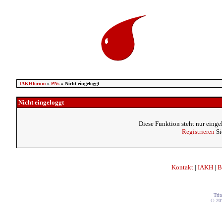
IAKHforum
»
PNs
» Nicht eingeloggt
Nicht eingeloggt
Diese Funktion steht nur einge
Registrieren
Si
Kontakt
|
IAKH
|
B
Trit
© 20