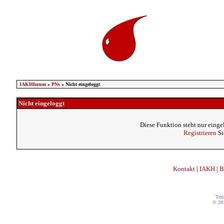
IAKHforum
»
PNs
» Nicht eingeloggt
Nicht eingeloggt
Diese Funktion steht nur einge
Registrieren
Si
Kontakt
|
IAKH
|
B
Trit
© 20