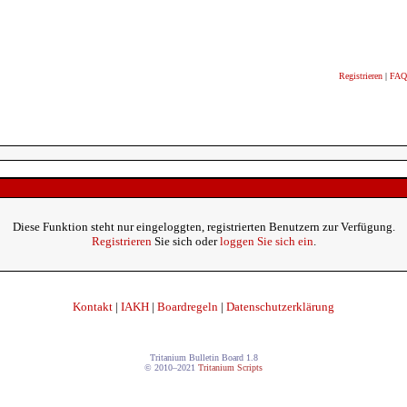
Registrieren
|
FAQ
Diese Funktion steht nur eingeloggten, registrierten Benutzern zur Verfügung.
Registrieren
Sie sich oder
loggen Sie sich ein
.
Kontakt
|
IAKH
|
Boardregeln
|
Datenschutzerklärung
Tritanium Bulletin Board 1.8
© 2010–2021
Tritanium Scripts