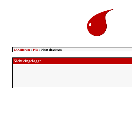
IAKHforum
»
PNs
» Nicht eingeloggt
Nicht eingeloggt