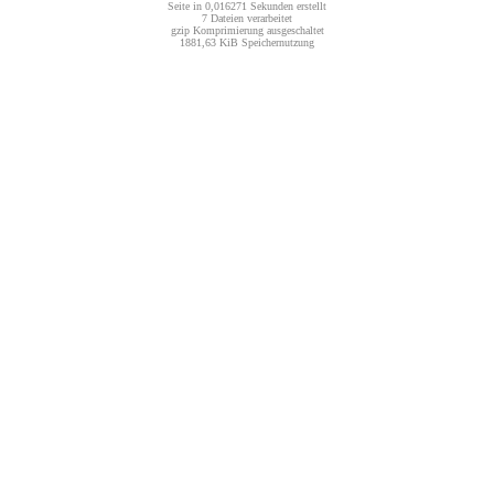
Seite in 0,016271 Sekunden erstellt
7 Dateien verarbeitet
gzip Komprimierung ausgeschaltet
1881,63 KiB Speichernutzung