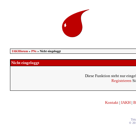
IAKHforum
»
PNs
» Nicht eingeloggt
Nicht eingeloggt
Diese Funktion steht nur einge
Registrieren
Si
Kontakt
|
IAKH
|
B
Trit
© 20