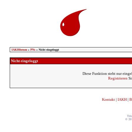
IAKHforum
»
PNs
» Nicht eingeloggt
Nicht eingeloggt
Diese Funktion steht nur einge
Registrieren
Si
Kontakt
|
IAKH
|
B
Trit
© 20