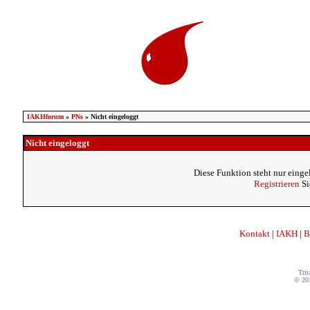
IAKHforum
»
PNs
» Nicht eingeloggt
Nicht eingeloggt
Diese Funktion steht nur einge
Registrieren
Si
Kontakt
|
IAKH
|
B
Trit
© 20