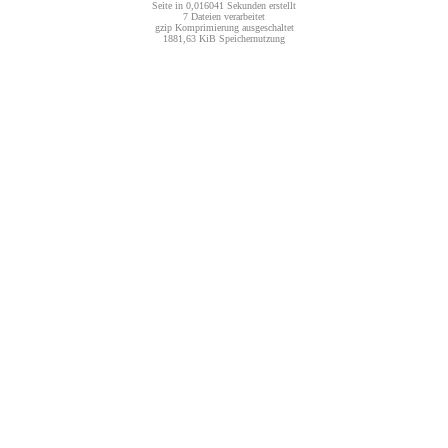
Seite in 0,016041 Sekunden erstellt
7 Dateien verarbeitet
gzip Komprimierung ausgeschaltet
1881,63 KiB Speichernutzung