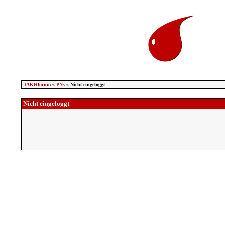
IAKHforum
»
PNs
» Nicht eingeloggt
Nicht eingeloggt