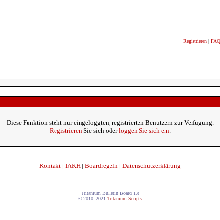
Registrieren
|
FAQ
Diese Funktion steht nur eingeloggten, registrierten Benutzern zur Verfügung.
Registrieren
Sie sich oder
loggen Sie sich ein
.
Kontakt
|
IAKH
|
Boardregeln
|
Datenschutzerklärung
Tritanium Bulletin Board 1.8
© 2010–2021
Tritanium Scripts