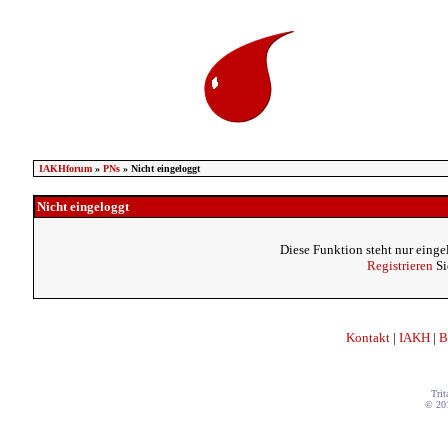
IAKHforum
»
PNs
» Nicht eingeloggt
Nicht eingeloggt
Diese Funktion steht nur einge
Registrieren
Si
Kontakt
|
IAKH
|
B
Trit
© 20