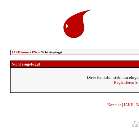
IAKHforum
»
PNs
» Nicht eingeloggt
Nicht eingeloggt
Diese Funktion steht nur einge
Registrieren
Si
Kontakt
|
IAKH
|
B
Trit
© 20