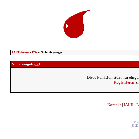
IAKHforum
»
PNs
» Nicht eingeloggt
Nicht eingeloggt
Diese Funktion steht nur einge
Registrieren
Si
Kontakt
|
IAKH
|
B
Trit
© 20