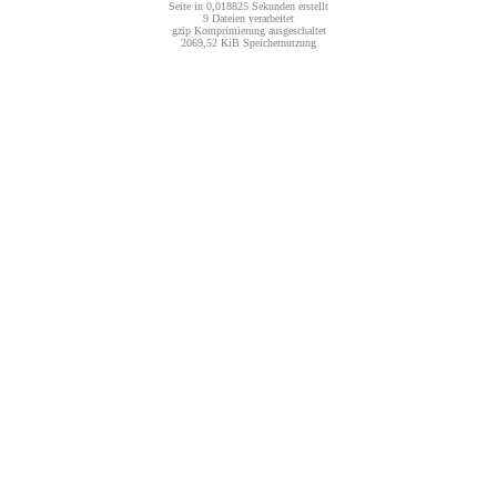
Seite in 0,018825 Sekunden erstellt
9 Dateien verarbeitet
gzip Komprimierung ausgeschaltet
2069,52 KiB Speichernutzung