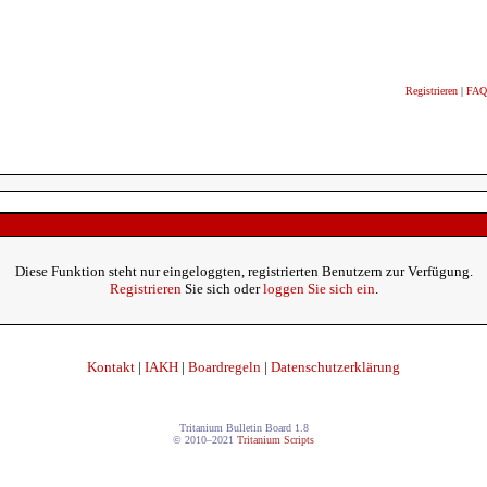
Registrieren
|
FAQ
Diese Funktion steht nur eingeloggten, registrierten Benutzern zur Verfügung.
Registrieren
Sie sich oder
loggen Sie sich ein
.
Kontakt
|
IAKH
|
Boardregeln
|
Datenschutzerklärung
Tritanium Bulletin Board 1.8
© 2010–2021
Tritanium Scripts