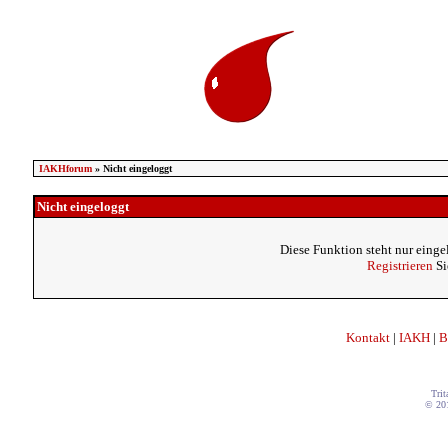
IAKHforum
» Nicht eingeloggt
Nicht eingeloggt
Diese Funktion steht nur einge
Registrieren
Si
Kontakt
|
IAKH
|
B
Trit
© 20