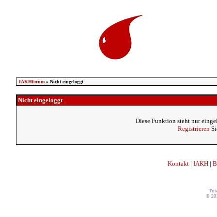
IAKHforum
» Nicht eingeloggt
Nicht eingeloggt
Diese Funktion steht nur einge
Registrieren
Si
Kontakt
|
IAKH
|
B
Trit
© 20