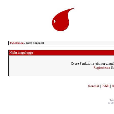
IAKHforum
» Nicht eingeloggt
Nicht eingeloggt
Diese Funktion steht nur einge
Registrieren
Si
Kontakt
|
IAKH
|
B
Trit
© 20