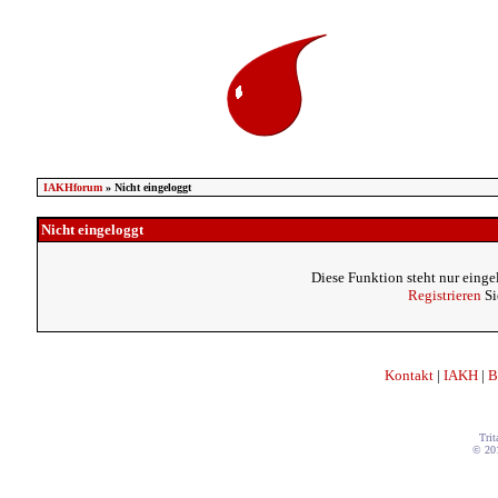
IAKHforum
» Nicht eingeloggt
Nicht eingeloggt
Diese Funktion steht nur einge
Registrieren
Si
Kontakt
|
IAKH
|
B
Trit
© 20