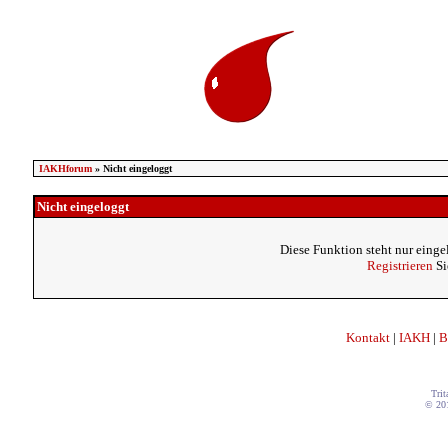
IAKHforum
» Nicht eingeloggt
Nicht eingeloggt
Diese Funktion steht nur einge
Registrieren
Si
Kontakt
|
IAKH
|
B
Trit
© 20