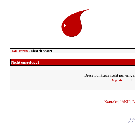
IAKHforum
» Nicht eingeloggt
Nicht eingeloggt
Diese Funktion steht nur einge
Registrieren
Si
Kontakt
|
IAKH
|
B
Trit
© 20