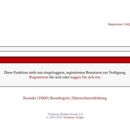
Registrieren
|
FAQ
Diese Funktion steht nur eingeloggten, registrierten Benutzern zur Verfügung.
Registrieren
Sie sich oder
loggen Sie sich ein
.
Kontakt
|
IAKH
|
Boardregeln
|
Datenschutzerklärung
Tritanium Bulletin Board 1.8
© 2010–2021
Tritanium Scripts