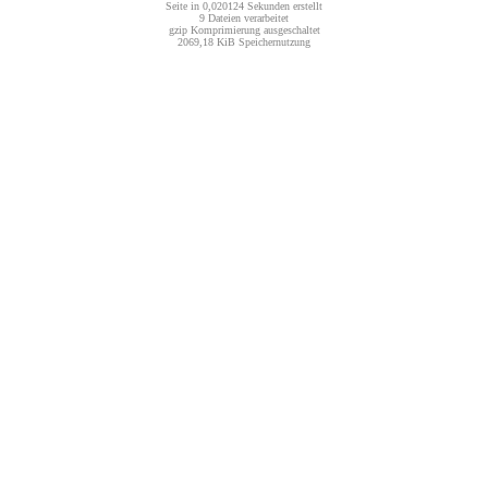
Seite in 0,020124 Sekunden erstellt
9 Dateien verarbeitet
gzip Komprimierung ausgeschaltet
2069,18 KiB Speichernutzung