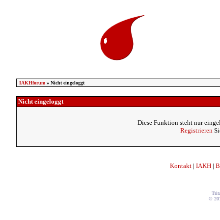
IAKHforum
» Nicht eingeloggt
Nicht eingeloggt
Diese Funktion steht nur einge
Registrieren
Si
Kontakt
|
IAKH
|
B
Trit
© 20