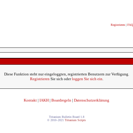
Registrieren
|
FAQ
Diese Funktion steht nur eingeloggten, registrierten Benutzern zur Verfügung.
Registrieren
Sie sich oder
loggen Sie sich ein
.
Kontakt
|
IAKH
|
Boardregeln
|
Datenschutzerklärung
Tritanium Bulletin Board 1.8
© 2010–2021
Tritanium Scripts